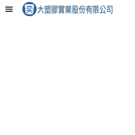
首頁
產品介紹
聯絡我們
0.8~15L
17~20L
0.8L
搜索
1L
17L
3L-1
18L-2
3L-2
18L
3.6L
19L-2
4L
19L