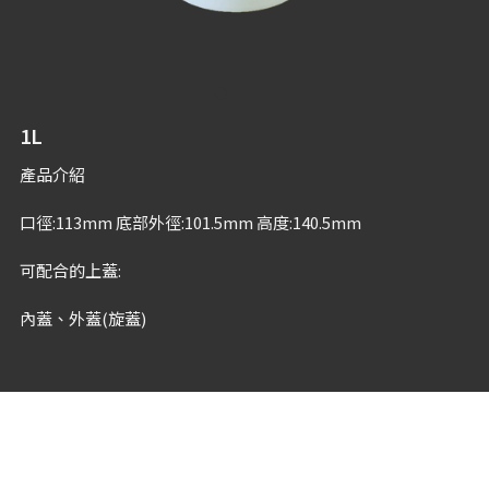
10L
20L
15L
1L
產品介紹
口徑:113mm 底部外徑:101.5mm 高度:140.5mm
可配合的上蓋:
內蓋、外蓋(旋蓋)