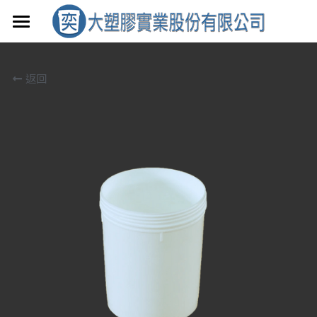
首頁
返回
產品介紹
聯絡我們
0.8~15L
17~20L
0.8L
搜索
1L
17L
3L-1
18L-2
3L-2
18L
3.6L
19L-2
4L
19L