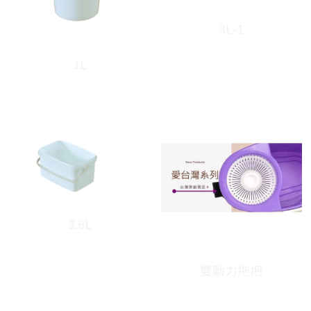
3L-1
1L
3.6L
雙動力拖把