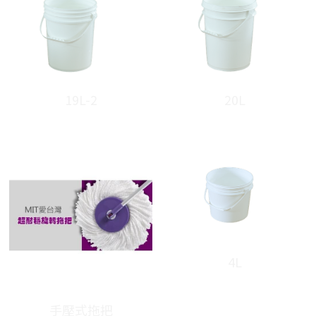
19L-2
20L
4L
手壓式拖把