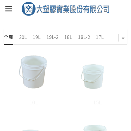
首頁
產品介紹
全部
20L
19L
19L-2
18L
18L-2
17L
聯絡我們
0.8~15L
17~20L
0.8L
搜索
1L
17L
3L-1
18L-2
3L-2
18L
10L
15L
3.6L
19L-2
4L
19L