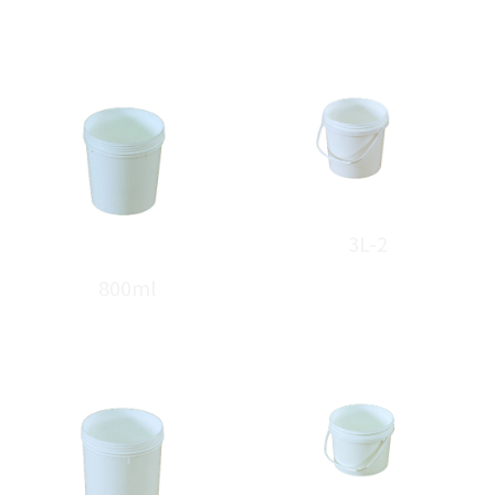
3L-2
800ml