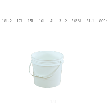
18L-2
17L
15L
10L
4L
3L-2
3點6L
3L-1
800
15L