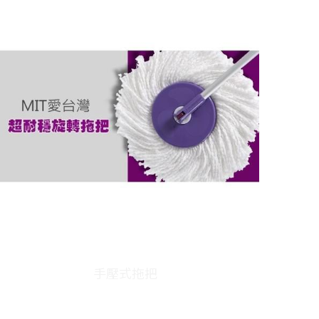
手壓式拖把