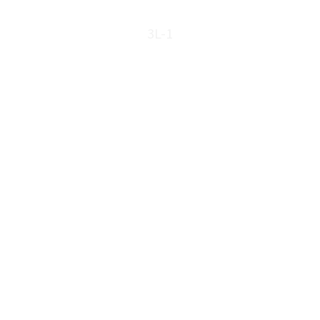
10L
20L
3L-1
15L