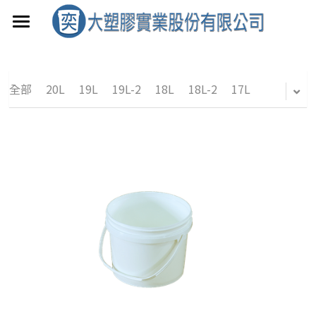
首頁
產品介紹
全部
20L
19L
19L-2
18L
18L-2
17L
聯絡我們
0.8~15L
17~20L
0.8L
搜索
1L
17L
3L-1
18L-2
3L-2
18L
3.6L
19L-2
4L
19L